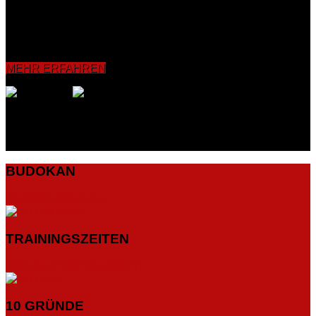
Koordinationsfähigkeit sowie die Reflexe verbessert und
intensiviert. Grundelemente wie Bewegungs-, Schlag- und
Tritttechniken bishin zum Sparring werden vermittelt und mit
dem Partner sowie an Pratzen, Sandsäcken und
Boxdummies geübt.
MEHR ERFAHREN
BUDOKAN
BLACK EAGLE E.V.
TRAININGSZEITEN
FÜR ALLE ABTEILUNGEN
10 GRÜNDE