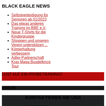
BLACK
EAGLE NEWS
Selbstverteidigung für
Senioren ab 01/2023
Das etwas anderes
Training im BBE e.V.
Neue T-Shirts für die
Kindergruppe
Shoppen und unseren
Verein unterstützen ...
Körperhaltung
verbessern
Adler-Partnerschaft
Krav Maga Busdefence
Tour
LUST AUF EIN PROBETRAINING?
DANN STARTE JETZT
ERROR
KONTAKTIEREN SIE UNS