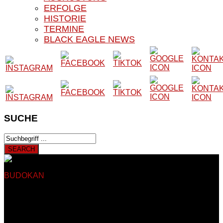
ERFOLGE
HISTORIE
TERMINE
BLACK EAGLE NEWS
SUCHE
BUDOKAN
BLACK EAGLE E.V.
Herzlich Willkommen auf
der Website unseres Vereins
Auf den nachfolgenden Seiten finden Sie Informationen rund
um das Kampfsport- und Kampfkunstangebot unseres
Vereines. Unser Verein besteht seit 1979 und trainiert somit
seit nun mehr als 40 Jahren in Sankt Augustin Hangelar bei