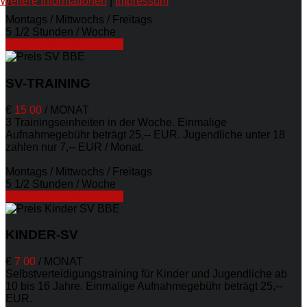
Weitere Informationen
|
Impressum
Montags / Mittwochs / Freitags
5 1/2 Stunden / Woche
ERFAHREN SIE MEHR
SV-TRAINING
€
15
00
/
MONAT
3 Trainingseinheiten in der Woche. Einmalige
Aufnahmegebühr beträgt 25,-- EUR. Jugendliche unter 18
zahlen nur 7,-- EUR / Monat.
Montags / Mittwochs / Freitags
5 1/2 Stunden / Woche
ERFAHREN SIE MEHR
KINDER-SV
€
7
00
/
MONAT
Selbstverteidigungstraining für Kinder und Jugendliche ab
10 bis 16 Jahre. Einmalige Aufnahmegebühr beträgt 25,--
EUR.