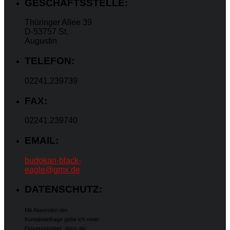
GESCHÄFTSSTELLE:
Thüringer Allee 39
D-53757 St.
Augustin
TELEFON:
02241.239739
FAX:
02241.239740
EMAIL:
budokan-black-
eagle@gmx.de
DATENSCHUTZ:
Mit Absenden der
Kontaktanfrage gebe ich mein
Einverständnis, dass die