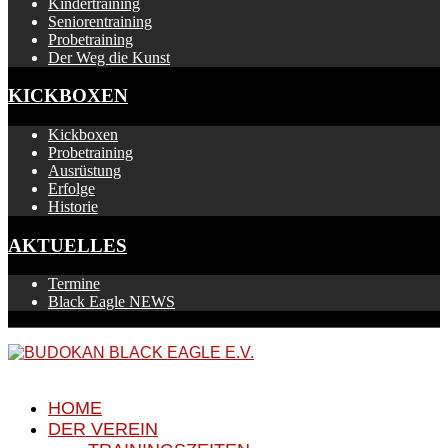
Kindertraining
Seniorentraining
Probetraining
Der Weg die Kunst
KICKBOXEN
Kickboxen
Probetraining
Ausrüstung
Erfolge
Historie
AKTUELLES
Termine
Black Eagle NEWS
HOME
DER VEREIN