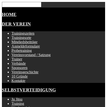
HOME
DER VEREIN
Trainingszeiten
Trainingsorte
Mitgliedsbeiträge
Anmeldeformulare
Probetraining
Vereinsvorstand / Satzung
Trainer
Verbände
Sponsoren
Vereinsgeschichte
10 Gründe
Kontakte
SELBSTVERTEIDIGUNG
Ju Jitsu
Training