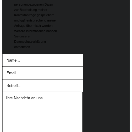
personenbezogenen Daten
zur Bearbeitung meiner
Kontaktanfrage gespeichert
und ggf. entsprechend meiner
Anfrage übermittelt werden.
Weitere Informationen können
Sie unserer
Datenschutzerklärung
entnehmen.