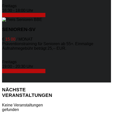
Freitags
16:30 - 18:00 Uhr
ERFAHREN SIE MEHR
SENIOREN-SV
€
15
00
/
MONAT
Präventionstraining für Senioren ab 55+. Einmalige
Aufnahmegebühr beträgt 25,-- EUR.
Freitags
19:00 - 20:30 Uhr
ERFAHREN SIE MEHR
NÄCHSTE
VERANSTALTUNGEN
Keine Veranstaltungen
gefunden