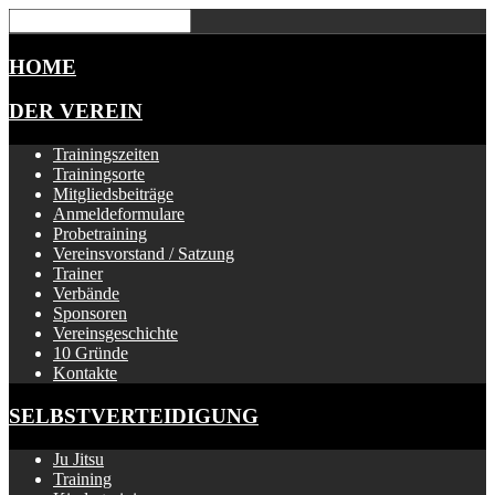
HOME
DER VEREIN
Trainingszeiten
Trainingsorte
Mitgliedsbeiträge
Anmeldeformulare
Probetraining
Vereinsvorstand / Satzung
Trainer
Verbände
Sponsoren
Vereinsgeschichte
10 Gründe
Kontakte
SELBSTVERTEIDIGUNG
Ju Jitsu
Training