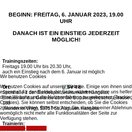
BEGINN: FREITAG, 6. JANUAR 2023, 19.00
UHR
DANACH IST EIN EINSTIEG JEDERZEIT
MÖGLICH!
Trainingszeiten:
Freitags 19.00 Uhr bis 20.30 Uhr,
auch ein Einstieg nach dem 6. Januar ist möglich
Wir benutzen Cookies
Wir nutzen Cookies auf unserer Website. Einige von ihnen sind
Ort:
essenziell für den Betrieb der Seite, während andere uns helfen
Sporthalle 1 der Bundespolizeiunterkunft Hangelar,
diese Website und die Nutzererfahrung zu verbessern (Trackin
Einlass auf das Gelände über die Bundesgrenzschutzstrasse
Cookies). Sie können selbst entscheiden, ob Sie die Cookies
100
zulassen möchten. Bitte beachten Sie, dass bei einer Ablehnu
(Mendener Weg), 53757 St. Augustin Hangelar
womöglich nicht mehr alle Funktionalitäten der Seite zur
Verfügung stehen.
Trainierin:
Akzeptieren
Ablehnen
Lucie Prinz