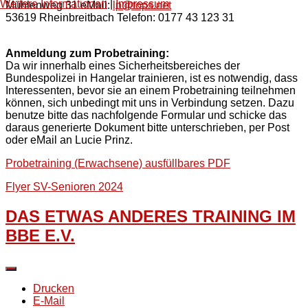
Weitere Informationen
|
Impressum
Mühlenweg 31 eMail:
lp@tops.net
53619 Rheinbreitbach Telefon: 0177 43 123 31
Anmeldung zum Probetraining:
Da wir innerhalb eines Sicherheitsbereiches der
Bundespolizei in Hangelar trainieren, ist es notwendig, dass
Interessenten, bevor sie an einem Probetraining teilnehmen
können, sich unbedingt mit uns in Verbindung setzen. Dazu
benutze bitte das nachfolgende Formular und schicke das
daraus generierte Dokument bitte unterschrieben, per Post
oder eMail an Lucie Prinz.
Probetraining (Erwachsene) ausfüllbares PDF
Flyer SV-Senioren 2024
DAS ETWAS ANDERES TRAINING IM
BBE E.V.
Drucken
E-Mail