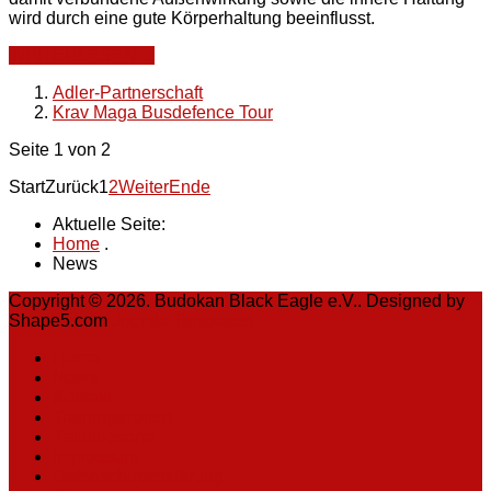
wird durch eine gute Körperhaltung beeinflusst.
WEITERLESEN ...
Adler-Partnerschaft
Krav Maga Busdefence Tour
Seite 1 von 2
Start
Zurück
1
2
Weiter
Ende
Aktuelle Seite:
Home
.
News
Copyright © 2026. Budokan Black Eagle e.V.. Designed by
Shape5.com
Joomla Templates
Home
News
Kontakt
Trainingszeiten
Trainingsorte
Impressum
Datenschutzerklärung