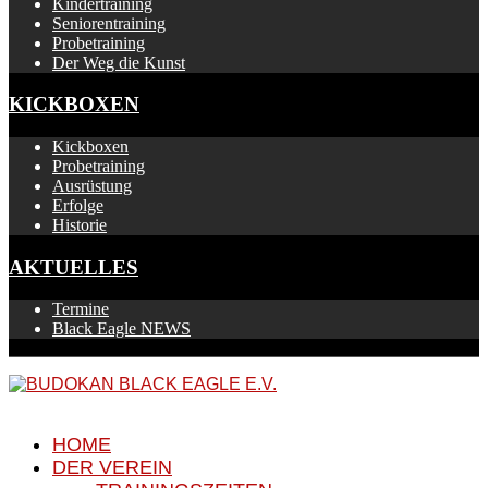
Kindertraining
Seniorentraining
Probetraining
Der Weg die Kunst
KICKBOXEN
Kickboxen
Probetraining
Ausrüstung
Erfolge
Historie
AKTUELLES
Termine
Black Eagle NEWS
HOME
DER VEREIN