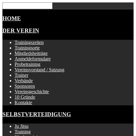
HOME
DER VEREIN
Trainingszeiten
Trainingsorte
Mitgliedsbeiträge
Anmeldeformulare
Probetraining
Vereinsvorstand / Satzung
Trainer
Verbände
Sponsoren
Vereinsgeschichte
10 Gründe
Kontakte
SELBSTVERTEIDIGUNG
Ju Jitsu
Training