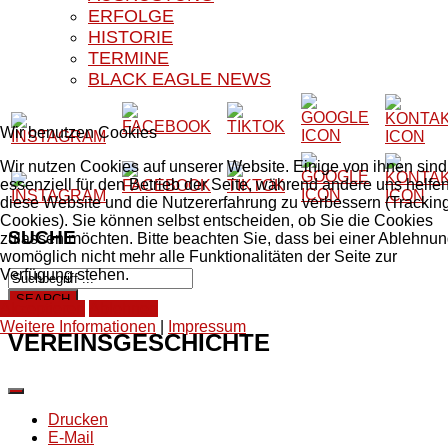
ERFOLGE
HISTORIE
TERMINE
BLACK EAGLE NEWS
Wir benutzen Cookies
Wir nutzen Cookies auf unserer Website. Einige von ihnen sind
essenziell für den Betrieb der Seite, während andere uns helfen
diese Website und die Nutzererfahrung zu verbessern (Trackin
Cookies). Sie können selbst entscheiden, ob Sie die Cookies
SUCHE
zulassen möchten. Bitte beachten Sie, dass bei einer Ablehnu
womöglich nicht mehr alle Funktionalitäten der Seite zur
Verfügung stehen.
Akzeptieren
Ablehnen
Weitere Informationen
|
Impressum
VEREINSGESCHICHTE
Drucken
E-Mail