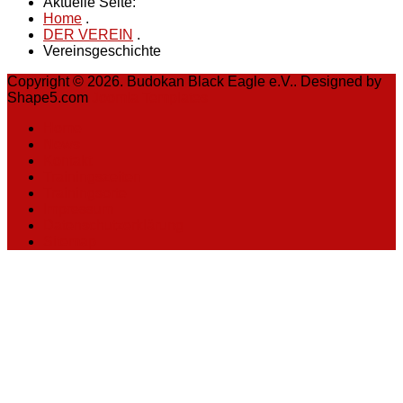
Aktuelle Seite:
Home
.
DER VEREIN
.
Vereinsgeschichte
Copyright © 2026. Budokan Black Eagle e.V.. Designed by
Shape5.com
Joomla Templates
Home
News
Kontakt
Trainingszeiten
Trainingsorte
Impressum
Datenschutzerklärung
Sitemap