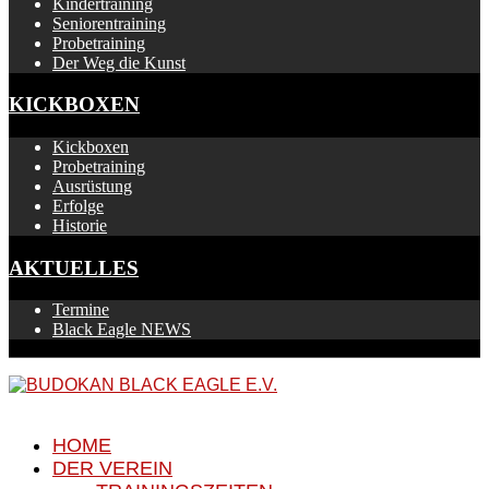
Kindertraining
Seniorentraining
Probetraining
Der Weg die Kunst
KICKBOXEN
Kickboxen
Probetraining
Ausrüstung
Erfolge
Historie
AKTUELLES
Termine
Black Eagle NEWS
HOME
DER VEREIN