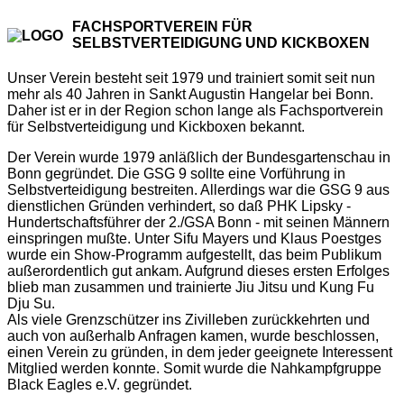
FACHSPORTVEREIN FÜR
SELBSTVERTEIDIGUNG UND KICKBOXEN
Unser Verein besteht seit 1979 und trainiert somit seit nun
mehr als 40 Jahren in Sankt Augustin Hangelar bei Bonn.
Daher ist er in der Region schon lange als Fachsportverein
für Selbstverteidigung und Kickboxen bekannt.
Der Verein wurde 1979 anläßlich der Bundesgartenschau in
Bonn gegründet. Die GSG 9 sollte eine Vorführung in
Selbstverteidigung bestreiten. Allerdings war die GSG 9 aus
dienstlichen Gründen verhindert, so daß PHK Lipsky -
Hundertschaftsführer der 2./GSA Bonn - mit seinen Männern
einspringen mußte. Unter Sifu Mayers und Klaus Poestges
wurde ein Show-Programm aufgestellt, das beim Publikum
außerordentlich gut ankam. Aufgrund dieses ersten Erfolges
blieb man zusammen und trainierte Jiu Jitsu und Kung Fu
Dju Su.
Als viele Grenzschützer ins Zivilleben zurückkehrten und
auch von außerhalb Anfragen kamen, wurde beschlossen,
einen Verein zu gründen, in dem jeder geeignete Interessent
Mitglied werden konnte. Somit wurde die Nahkampfgruppe
Black Eagles e.V. gegründet.