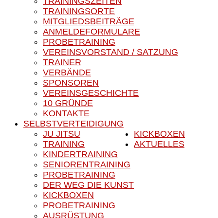
TRAININGSZEITEN
TRAININGSORTE
MITGLIEDSBEITRÄGE
ANMELDEFORMULARE
PROBETRAINING
VEREINSVORSTAND / SATZUNG
TRAINER
VERBÄNDE
SPONSOREN
VEREINSGESCHICHTE
10 GRÜNDE
KONTAKTE
SELBSTVERTEIDIGUNG
JU JITSU
KICKBOXEN
TRAINING
AKTUELLES
KINDERTRAINING
SENIORENTRAINING
PROBETRAINING
DER WEG DIE KUNST
KICKBOXEN
PROBETRAINING
AUSRÜSTUNG