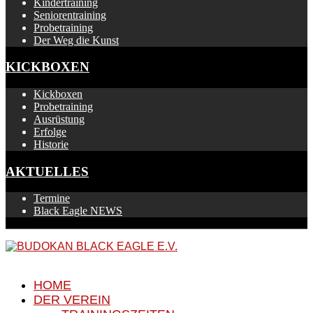
Kindertraining
Seniorentraining
Probetraining
Der Weg die Kunst
KICKBOXEN
Kickboxen
Probetraining
Ausrüstung
Erfolge
Historie
AKTUELLES
Termine
Black Eagle NEWS
HOME
DER VEREIN