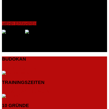
Koordinationsfähigkeit sowie die Reflexe verbessert und
intensiviert. Grundelemente wie Bewegungs-, Schlag- und
Tritttechniken bishin zum Sparring werden vermittelt und mit
dem Partner sowie an Pratzen, Sandsäcken und
Boxdummies geübt.
MEHR ERFAHREN
BUDOKAN
BLACK EAGLE E.V.
TRAININGSZEITEN
FÜR ALLE ABTEILUNGEN
10 GRÜNDE