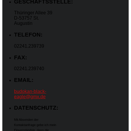
GESCHÄFTSSTELLE:
Thüringer Allee 39
D-53757 St.
Augustin
TELEFON:
02241.239739
FAX:
02241.239740
EMAIL:
budokan-black-
eagle@gmx.de
DATENSCHUTZ:
Mit Absenden der
Kontaktanfrage gebe ich mein
Einverständnis, dass die