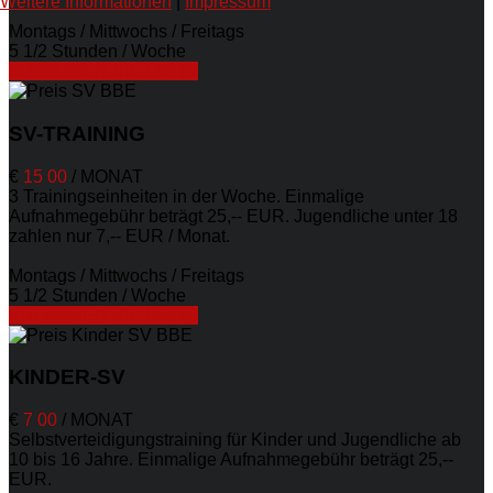
Weitere Informationen
|
Impressum
Montags / Mittwochs / Freitags
5 1/2 Stunden / Woche
ERFAHREN SIE MEHR
SV-TRAINING
€
15
00
/
MONAT
3 Trainingseinheiten in der Woche. Einmalige
Aufnahmegebühr beträgt 25,-- EUR. Jugendliche unter 18
zahlen nur 7,-- EUR / Monat.
Montags / Mittwochs / Freitags
5 1/2 Stunden / Woche
ERFAHREN SIE MEHR
KINDER-SV
€
7
00
/
MONAT
Selbstverteidigungstraining für Kinder und Jugendliche ab
10 bis 16 Jahre. Einmalige Aufnahmegebühr beträgt 25,--
EUR.