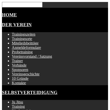
HOME
DER VEREIN
Trainingszeiten
Trainingsorte
Mitgliedsbeiträge
Anmeldeformulare
Probetraining
Vereinsvorstand / Satzung
Trainer
Verbände
Sponsoren
Vereinsgeschichte
10 Gründe
Kontakte
SELBSTVERTEIDIGUNG
Ju Jitsu
Training