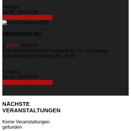
Freitags
16:30 - 18:00 Uhr
ERFAHREN SIE MEHR
SENIOREN-SV
€
15
00
/
MONAT
Präventionstraining für Senioren ab 55+. Einmalige
Aufnahmegebühr beträgt 25,-- EUR.
Freitags
19:00 - 20:30 Uhr
ERFAHREN SIE MEHR
NÄCHSTE
VERANSTALTUNGEN
Keine Veranstaltungen
gefunden