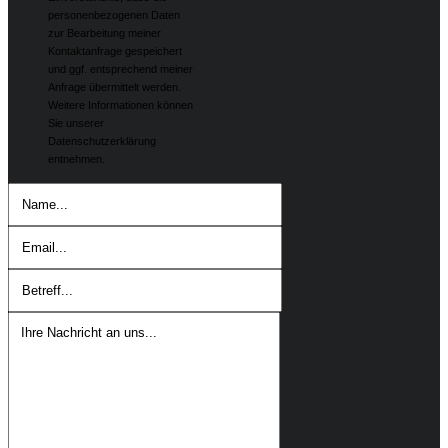
personenbezogenen Daten
zur Bearbeitung meiner
Kontaktanfrage gespeichert
und ggf. entsprechend meiner
Anfrage übermittelt werden.
Weitere Informationen können
Sie unserer
Datenschutzerklärung
entnehmen.