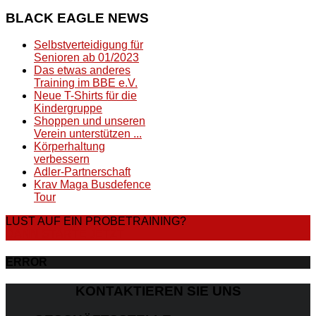
BLACK
EAGLE NEWS
Selbstverteidigung für
Senioren ab 01/2023
Das etwas anderes
Training im BBE e.V.
Neue T-Shirts für die
Kindergruppe
Shoppen und unseren
Verein unterstützen ...
Körperhaltung
verbessern
Adler-Partnerschaft
Krav Maga Busdefence
Tour
LUST AUF EIN PROBETRAINING?
DANN STARTE JETZT
ERROR
KONTAKTIEREN SIE UNS