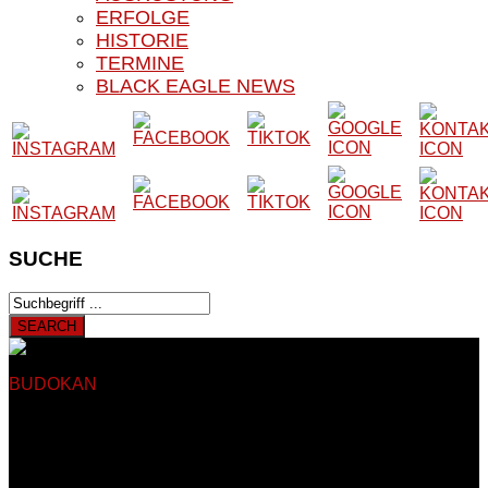
ERFOLGE
HISTORIE
TERMINE
BLACK EAGLE NEWS
SUCHE
BUDOKAN
BLACK EAGLE E.V.
Herzlich Willkommen auf
der Website unseres Vereins
Auf den nachfolgenden Seiten finden Sie Informationen rund
um das Kampfsport- und Kampfkunstangebot unseres
Vereines. Unser Verein besteht seit 1979 und trainiert somit
seit nun mehr als 40 Jahren in Sankt Augustin Hangelar bei