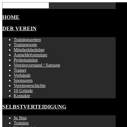
HOME
DER VEREIN
Trainingszeiten
Trainingsorte
Mitgliedsbeiträge
Anmeldeformulare
Probetraining
Vereinsvorstand / Satzung
Trainer
Verbände
Sponsoren
Vereinsgeschichte
10 Gründe
Kontakte
SELBSTVERTEIDIGUNG
Ju Jitsu
Training