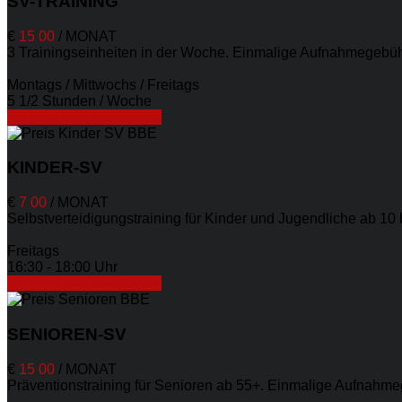
SV-TRAINING
€
15
00
/
MONAT
3 Trainingseinheiten in der Woche. Einmalige Aufnahmegebühr
Montags / Mittwochs / Freitags
5 1/2 Stunden / Woche
ERFAHREN SIE MEHR
KINDER-SV
€
7
00
/
MONAT
Selbstverteidigungstraining für Kinder und Jugendliche ab 10
Freitags
16:30 - 18:00 Uhr
ERFAHREN SIE MEHR
SENIOREN-SV
€
15
00
/
MONAT
Präventionstraining für Senioren ab 55+. Einmalige Aufnahme