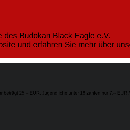
e des Budokan Black Eagle e.V.
bsite und erfahren Sie mehr über un
 beträgt 25,-- EUR. Jugendliche unter 18 zahlen nur 7,-- EUR /