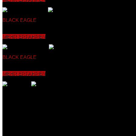
BLACK EAGLE
SELBSTVERTEIDIGUNG
Beim Kung Fu Zì wèi
gleichzeitig anspruchsvoll aufgebaut ist, was sich positiv auf
Konzentrations- sowie die Koordinationsfähigkeit verbessert u
MEHR ERFAHREN
BLACK EAGLE
KICKBOXEN
Seit über 30 Jahren bietet unser
körperliche Verfassung und Koordinationsfähigkeit sowie die 
vermittelt und mit dem Partner sowie an Pratzen, Sandsäcke
MEHR ERFAHREN