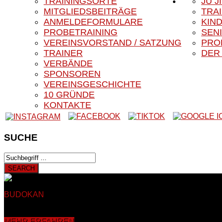
TRAININGSORTE
JU J
MITGLIEDSBEITRÄGE
TRA
ANMELDEFORMULARE
KIN
PROBETRAINING
SEN
VEREINSVORSTAND / SATZUNG
PRO
TRAINER
DER
VERBÄNDE
SPONSOREN
VEREINSGESCHICHTE
10 GRÜNDE
KONTAKTE
SUCHE
BUDOKAN
BLACK EAGLE E.V.
Herzlich Willkommen auf der 
Auf den nachfolgenden Seiten finden Sie Informationen rund u
mehr als 40 Jahren in Sankt Augustin Hangelar bei Bonn. Dahe
MEHR ERFAHREN