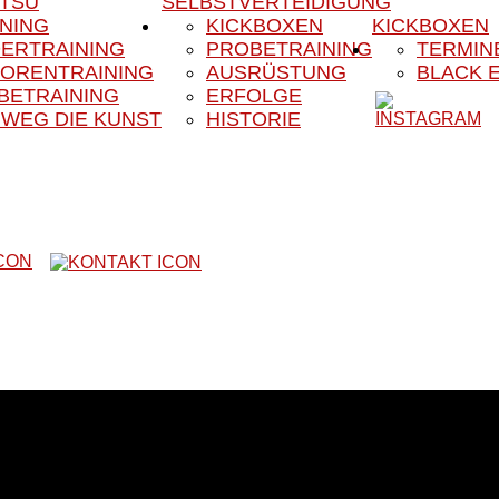
ITSU
SELBSTVERTEIDIGUNG
INING
KICKBOXEN
KICKBOXEN
DERTRAINING
PROBETRAINING
TERMIN
IORENTRAINING
AUSRÜSTUNG
BLACK 
BETRAINING
ERFOLGE
 WEG DIE KUNST
HISTORIE
Website unseres Vereins
m das Kampfsport- und Kampfkunstangebot unseres Vereines. Uns
r ist er in der Region schon lange als Fachsportverein für Sel