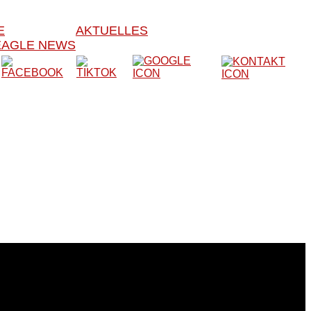
E
AKTUELLES
EAGLE NEWS
er Verein besteht seit 1979 und trainiert somit seit nun
bstverteidigung und Kickboxen bekannt.