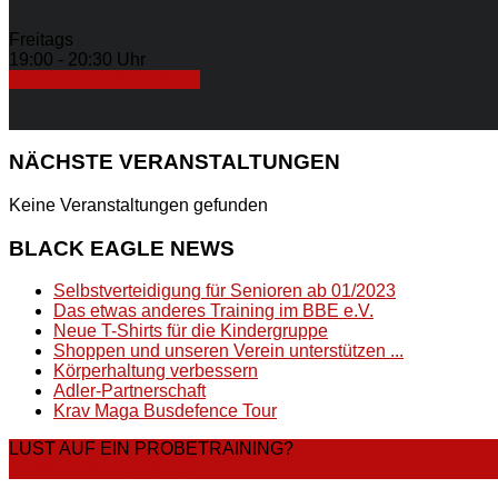
Freitags
19:00 - 20:30 Uhr
ERFAHREN SIE MEHR
NÄCHSTE
VERANSTALTUNGEN
Keine Veranstaltungen gefunden
BLACK
EAGLE NEWS
Selbstverteidigung für Senioren ab 01/2023
Das etwas anderes Training im BBE e.V.
Neue T-Shirts für die Kindergruppe
Shoppen und unseren Verein unterstützen ...
Körperhaltung verbessern
Adler-Partnerschaft
Krav Maga Busdefence Tour
LUST AUF EIN PROBETRAINING?
DANN STARTE JETZT