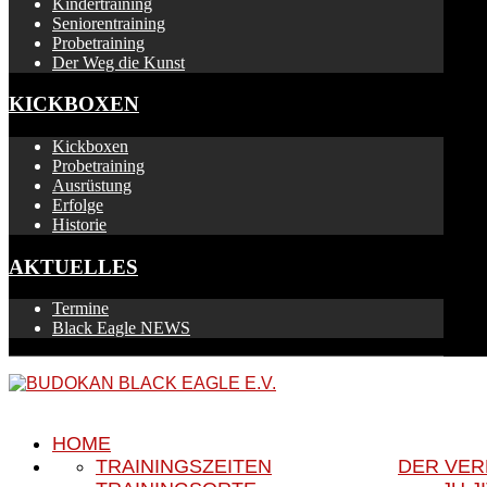
Kindertraining
Seniorentraining
Probetraining
Der Weg die Kunst
KICKBOXEN
Kickboxen
Probetraining
Ausrüstung
Erfolge
Historie
AKTUELLES
Termine
Black Eagle NEWS
HOME
TRAININGSZEITEN
DER VER