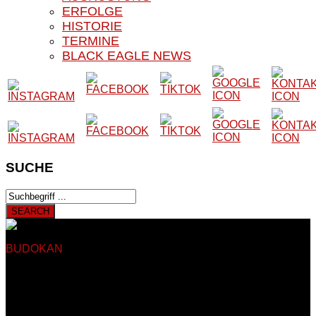
ERFOLGE
HISTORIE
TERMINE
BLACK EAGLE NEWS
SUCHE
BUDOKAN
BLACK EAGLE E.V.
Herzlich Willkommen auf
der Website unseres Vereins
Auf den nachfolgenden Seiten finden Sie Informationen rund
um das Kampfsport- und Kampfkunstangebot unseres
Vereines. Unser Verein besteht seit 1979 und trainiert somit
seit nun mehr als 40 Jahren in Sankt Augustin Hangelar bei