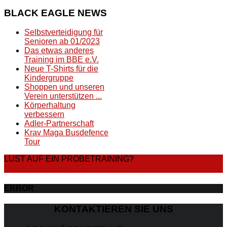
BLACK
EAGLE NEWS
Selbstverteidigung für
Senioren ab 01/2023
Das etwas anderes
Training im BBE e.V.
Neue T-Shirts für die
Kindergruppe
Shoppen und unseren
Verein unterstützen ...
Körperhaltung
verbessern
Adler-Partnerschaft
Krav Maga Busdefence
Tour
LUST AUF EIN PROBETRAINING?
DANN STARTE JETZT
ERROR
KONTAKTIEREN SIE UNS