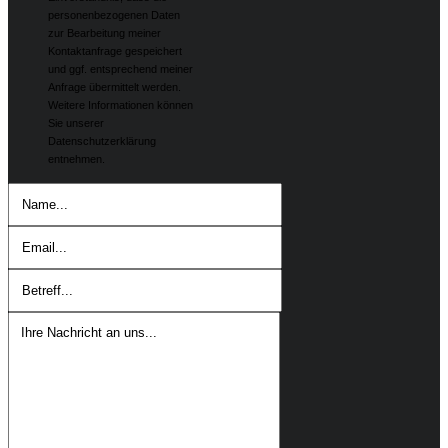
personenbezogenen Daten
zur Bearbeitung meiner
Kontaktanfrage gespeichert
und ggf. entsprechend meiner
Anfrage übermittelt werden.
Weitere Informationen können
Sie unserer
Datenschutzerklärung
entnehmen.