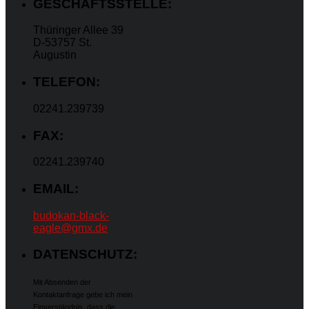
GESCHÄFTSSTELLE:
Thüringer Allee 39
D-53757 St.
Augustin
TELEFON:
02241.239739
FAX:
02241.239740
EMAIL:
budokan-black-
eagle@gmx.de
DATENSCHUTZ:
Mit Absenden der
Kontaktanfrage gebe ich mein
Einverständnis, dass die