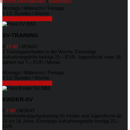
Weitere Informationen
|
Impressum
Montags / Mittwochs / Freitags
5 1/2 Stunden / Woche
ERFAHREN SIE MEHR
SV-TRAINING
€
15
00
/
MONAT
3 Trainingseinheiten in der Woche. Einmalige
Aufnahmegebühr beträgt 25,-- EUR. Jugendliche unter 18
zahlen nur 7,-- EUR / Monat.
Montags / Mittwochs / Freitags
5 1/2 Stunden / Woche
ERFAHREN SIE MEHR
KINDER-SV
€
7
00
/
MONAT
Selbstverteidigungstraining für Kinder und Jugendliche ab
10 bis 16 Jahre. Einmalige Aufnahmegebühr beträgt 25,--
EUR.