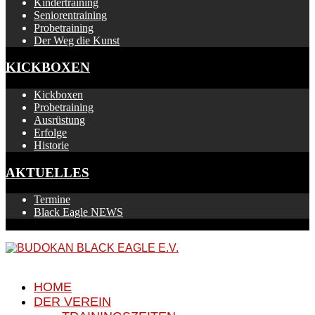
Kindertraining
Seniorentraining
Probetraining
Der Weg die Kunst
KICKBOXEN
Kickboxen
Probetraining
Ausrüstung
Erfolge
Historie
AKTUELLES
Termine
Black Eagle NEWS
HOME
DER VEREIN