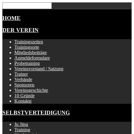
HOME
DER VEREIN
Trainingszeiten
Trainingsorte
Mitgliedsbeiträge
Anmeldeformulare
Probetraining
Vereinsvorstand / Satzung
Trainer
Verbände
Sponsoren
Vereinsgeschichte
10 Gründe
Kontakte
SELBSTVERTEIDIGUNG
Ju Jitsu
Training