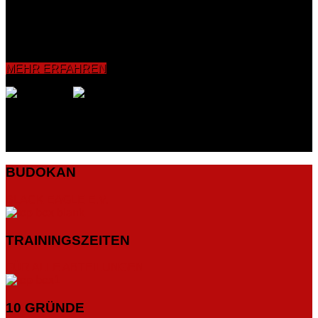
Koordinationsfähigkeit sowie die Reflexe verbessert und
intensiviert. Grundelemente wie Bewegungs-, Schlag- und
Tritttechniken bishin zum Sparring werden vermittelt und mit
dem Partner sowie an Pratzen, Sandsäcken und
Boxdummies geübt.
MEHR ERFAHREN
BUDOKAN
BLACK EAGLE E.V.
TRAININGSZEITEN
FÜR ALLE ABTEILUNGEN
10 GRÜNDE