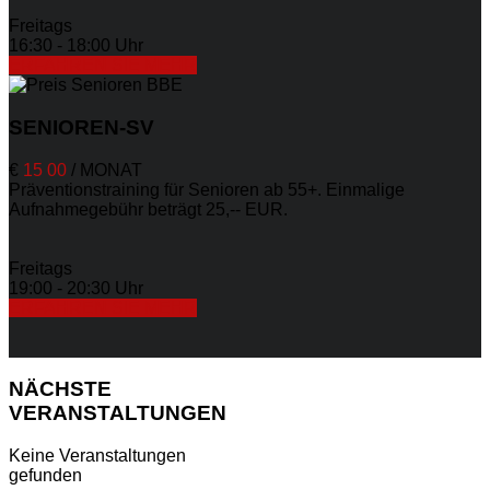
Freitags
16:30 - 18:00 Uhr
ERFAHREN SIE MEHR
SENIOREN-SV
€
15
00
/
MONAT
Präventionstraining für Senioren ab 55+. Einmalige
Aufnahmegebühr beträgt 25,-- EUR.
Freitags
19:00 - 20:30 Uhr
ERFAHREN SIE MEHR
NÄCHSTE
VERANSTALTUNGEN
Keine Veranstaltungen
gefunden