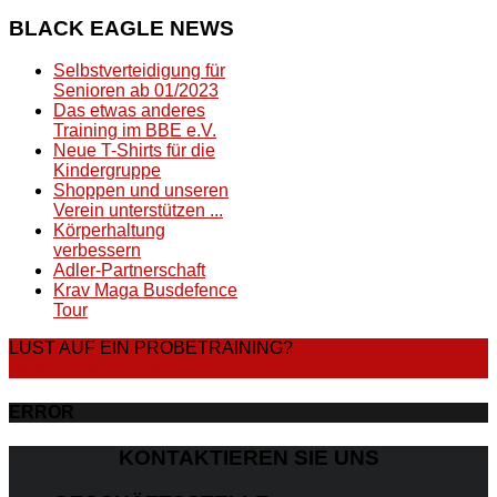
BLACK
EAGLE NEWS
Selbstverteidigung für
Senioren ab 01/2023
Das etwas anderes
Training im BBE e.V.
Neue T-Shirts für die
Kindergruppe
Shoppen und unseren
Verein unterstützen ...
Körperhaltung
verbessern
Adler-Partnerschaft
Krav Maga Busdefence
Tour
LUST AUF EIN PROBETRAINING?
DANN STARTE JETZT
ERROR
KONTAKTIEREN SIE UNS