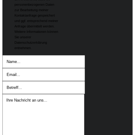
personenbezogenen Daten
zur Bearbeitung meiner
Kontaktanfrage gespeichert
und ggf. entsprechend meiner
Anfrage übermittelt werden.
Weitere Informationen können
Sie unserer
Datenschutzerklärung
entnehmen.