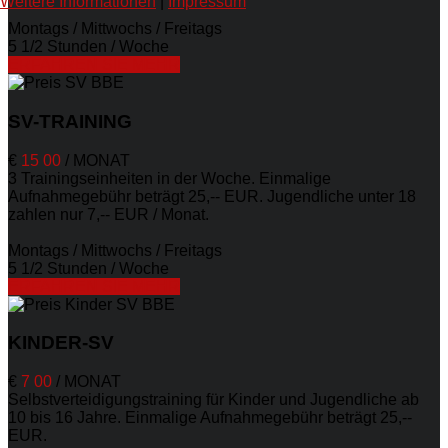
Weitere Informationen
|
Impressum
Montags / Mittwochs / Freitags
5 1/2 Stunden / Woche
ERFAHREN SIE MEHR
SV-TRAINING
€
15
00
/
MONAT
3 Trainingseinheiten in der Woche. Einmalige
Aufnahmegebühr beträgt 25,-- EUR. Jugendliche unter 18
zahlen nur 7,-- EUR / Monat.
Montags / Mittwochs / Freitags
5 1/2 Stunden / Woche
ERFAHREN SIE MEHR
KINDER-SV
€
7
00
/
MONAT
Selbstverteidigungstraining für Kinder und Jugendliche ab
10 bis 16 Jahre. Einmalige Aufnahmegebühr beträgt 25,--
EUR.