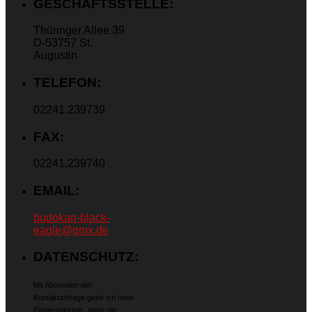
GESCHÄFTSSTELLE:
Thüringer Allee 39
D-53757 St.
Augustin
TELEFON:
02241.239739
FAX:
02241.239740
EMAIL:
budokan-black-
eagle@gmx.de
DATENSCHUTZ:
Mit Absenden der
Kontaktanfrage gebe ich mein
Einverständnis, dass die