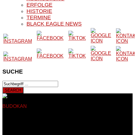
ERFOLGE
HISTORIE
TERMINE
BLACK EAGLE NEWS
SUCHE
BUDOKAN
BLACK EAGLE E.V.
Herzlich Willkommen auf
der Website unseres Vereins
Auf den nachfolgenden Seiten finden Sie Informationen rund
um das Kampfsport- und Kampfkunstangebot unseres
Vereines. Unser Verein besteht seit 1979 und trainiert somit
seit nun mehr als 40 Jahren in Sankt Augustin Hangelar bei