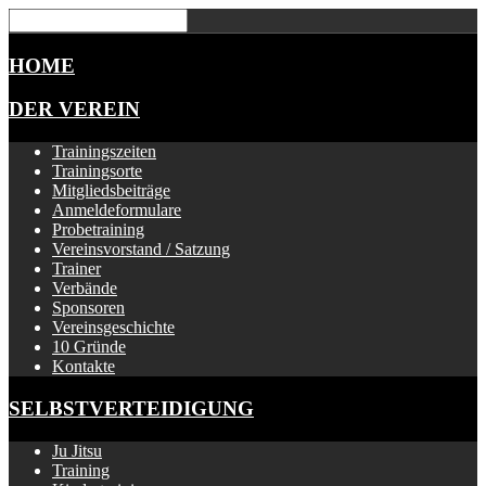
HOME
DER VEREIN
Trainingszeiten
Trainingsorte
Mitgliedsbeiträge
Anmeldeformulare
Probetraining
Vereinsvorstand / Satzung
Trainer
Verbände
Sponsoren
Vereinsgeschichte
10 Gründe
Kontakte
SELBSTVERTEIDIGUNG
Ju Jitsu
Training