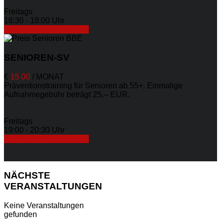
Freitags
16:30 - 18:00 Uhr
ERFAHREN SIE MEHR
SENIOREN-SV
€
15
00
/
MONAT
Präventionstraining für Senioren ab 55+. Einmalige
Aufnahmegebühr beträgt 25,-- EUR.
Freitags
19:00 - 20:30 Uhr
ERFAHREN SIE MEHR
NÄCHSTE
VERANSTALTUNGEN
Keine Veranstaltungen
gefunden