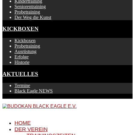
Kindertraining
Seniorentraining
Probetraining
Der Weg die Kunst
KICKBOXEN
Kickboxen
Probetraining
Ausrüstung
Erfolge
Historie
AKTUELLES
Termine
Black Eagle NEWS
HOME
DER VEREIN