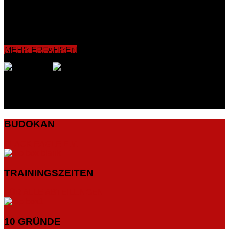
Koordinationsfähigkeit sowie die Reflexe verbessert und
intensiviert. Grundelemente wie Bewegungs-, Schlag- und
Tritttechniken bishin zum Sparring werden vermittelt und mit
dem Partner sowie an Pratzen, Sandsäcken und
Boxdummies geübt.
MEHR ERFAHREN
BUDOKAN
BLACK EAGLE E.V.
TRAININGSZEITEN
FÜR ALLE ABTEILUNGEN
10 GRÜNDE