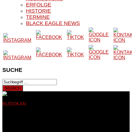
ERFOLGE
HISTORIE
TERMINE
BLACK EAGLE NEWS
SUCHE
BUDOKAN
BLACK EAGLE E.V.
Herzlich Willkommen auf
der Website unseres Vereins
Auf den nachfolgenden Seiten finden Sie Informationen rund
um das Kampfsport- und Kampfkunstangebot unseres
Vereines. Unser Verein besteht seit 1979 und trainiert somit
seit nun mehr als 40 Jahren in Sankt Augustin Hangelar bei