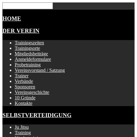
HOME
DER VEREIN
Trainingszeiten
Trainingsorte
Mitgliedsbeiträge
Anmeldeformulare
Probetraining
Vereinsvorstand / Satzung
Trainer
Verbände
Sponsoren
Vereinsgeschichte
10 Gründe
Kontakte
SELBSTVERTEIDIGUNG
Ju Jitsu
Training