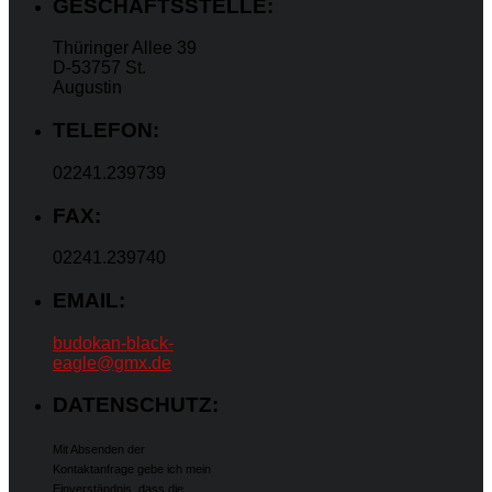
GESCHÄFTSSTELLE:
Thüringer Allee 39
D-53757 St.
Augustin
TELEFON:
02241.239739
FAX:
02241.239740
EMAIL:
budokan-black-
eagle@gmx.de
DATENSCHUTZ:
Mit Absenden der
Kontaktanfrage gebe ich mein
Einverständnis, dass die