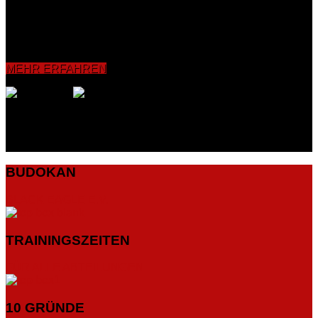
Koordinationsfähigkeit sowie die Reflexe verbessert und
intensiviert. Grundelemente wie Bewegungs-, Schlag- und
Tritttechniken bishin zum Sparring werden vermittelt und mit
dem Partner sowie an Pratzen, Sandsäcken und
Boxdummies geübt.
MEHR ERFAHREN
BUDOKAN
BLACK EAGLE E.V.
TRAININGSZEITEN
FÜR ALLE ABTEILUNGEN
10 GRÜNDE