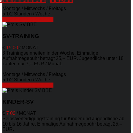
Weitere Informationen
|
Impressum
Montags / Mittwochs / Freitags
5 1/2 Stunden / Woche
ERFAHREN SIE MEHR
SV-TRAINING
€
15
00
/
MONAT
3 Trainingseinheiten in der Woche. Einmalige
Aufnahmegebühr beträgt 25,-- EUR. Jugendliche unter 18
zahlen nur 7,-- EUR / Monat.
Montags / Mittwochs / Freitags
5 1/2 Stunden / Woche
ERFAHREN SIE MEHR
KINDER-SV
€
7
00
/
MONAT
Selbstverteidigungstraining für Kinder und Jugendliche ab
10 bis 16 Jahre. Einmalige Aufnahmegebühr beträgt 25,--
EUR.