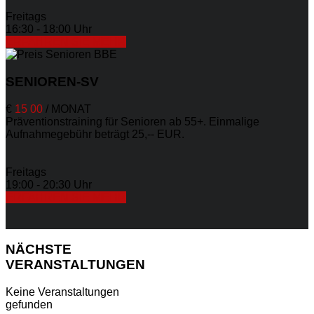
Freitags
16:30 - 18:00 Uhr
ERFAHREN SIE MEHR
SENIOREN-SV
€
15
00
/
MONAT
Präventionstraining für Senioren ab 55+. Einmalige
Aufnahmegebühr beträgt 25,-- EUR.
Freitags
19:00 - 20:30 Uhr
ERFAHREN SIE MEHR
NÄCHSTE
VERANSTALTUNGEN
Keine Veranstaltungen
gefunden