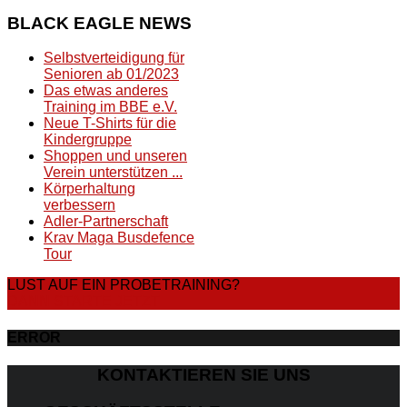
BLACK
EAGLE NEWS
Selbstverteidigung für
Senioren ab 01/2023
Das etwas anderes
Training im BBE e.V.
Neue T-Shirts für die
Kindergruppe
Shoppen und unseren
Verein unterstützen ...
Körperhaltung
verbessern
Adler-Partnerschaft
Krav Maga Busdefence
Tour
LUST AUF EIN PROBETRAINING?
DANN STARTE JETZT
ERROR
KONTAKTIEREN SIE UNS