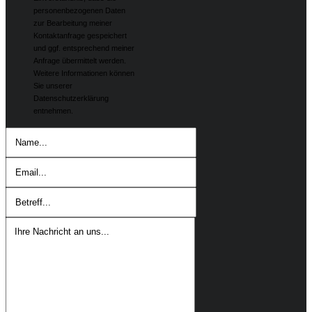
personenbezogenen Daten
zur Bearbeitung meiner
Kontaktanfrage gespeichert
und ggf. entsprechend meiner
Anfrage übermittelt werden.
Weitere Informationen können
Sie unserer
Datenschutzerklärung
entnehmen.