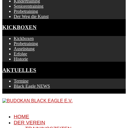
Kindertraining
Seniorentraining
Probetraining
Der Weg die Kunst
KICKBOXEN
Kickboxen
Probetraining
Ausrüstung
Erfolge
Historie
AKTUELLES
Termine
Black Eagle NEWS
HOME
DER VEREIN