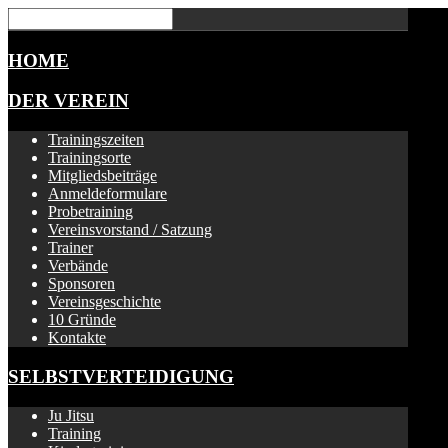
HOME
DER VEREIN
Trainingszeiten
Trainingsorte
Mitgliedsbeiträge
Anmeldeformulare
Probetraining
Vereinsvorstand / Satzung
Trainer
Verbände
Sponsoren
Vereinsgeschichte
10 Gründe
Kontakte
SELBSTVERTEIDIGUNG
Ju Jitsu
Training