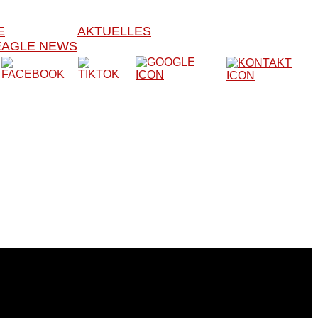
E
AKTUELLES
EAGLE NEWS
er Verein besteht seit 1979 und trainiert somit seit nun
bstverteidigung und Kickboxen bekannt.