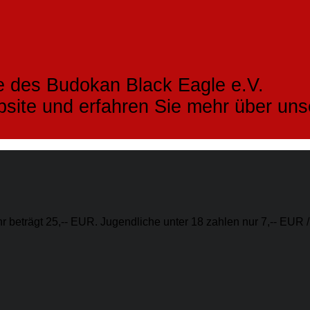
e des Budokan Black Eagle e.V.
bsite und erfahren Sie mehr über un
 beträgt 25,-- EUR. Jugendliche unter 18 zahlen nur 7,-- EUR /