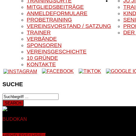
TRAININGSORTE
JU J
MITGLIEDSBEITRÄGE
TRA
ANMELDEFORMULARE
KIN
PROBETRAINING
SEN
VEREINSVORSTAND / SATZUNG
PRO
TRAINER
DER
VERBÄNDE
SPONSOREN
VEREINSGESCHICHTE
10 GRÜNDE
KONTAKTE
SUCHE
BUDOKAN
BLACK EAGLE E.V.
Herzlich Willkommen auf der 
Auf den nachfolgenden Seiten finden Sie Informationen rund u
mehr als 40 Jahren in Sankt Augustin Hangelar bei Bonn. Dahe
MEHR ERFAHREN