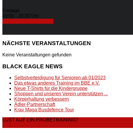
Freitags
19:00 - 20:30 Uhr
ERFAHREN SIE MEHR
NÄCHSTE
VERANSTALTUNGEN
Keine Veranstaltungen gefunden
BLACK
EAGLE NEWS
Selbstverteidigung für Senioren ab 01/2023
Das etwas anderes Training im BBE e.V.
Neue T-Shirts für die Kindergruppe
Shoppen und unseren Verein unterstützen ...
Körperhaltung verbessern
Adler-Partnerschaft
Krav Maga Busdefence Tour
LUST AUF EIN PROBETRAINING?
DANN STARTE JETZT