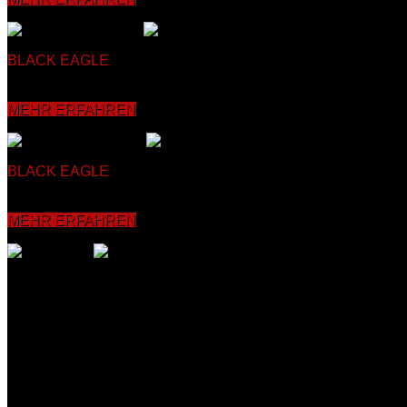
BLACK EAGLE
SELBSTVERTEIDIGUNG
Beim Kung Fu Zì wèi
gleichzeitig anspruchsvoll aufgebaut ist, was sich positiv auf
Konzentrations- sowie die Koordinationsfähigkeit verbessert u
MEHR ERFAHREN
BLACK EAGLE
KICKBOXEN
Seit über 30 Jahren bietet unser
körperliche Verfassung und Koordinationsfähigkeit sowie die 
vermittelt und mit dem Partner sowie an Pratzen, Sandsäcke
MEHR ERFAHREN