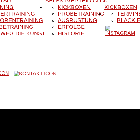
ITSU
SELBSTVERTEIDIGUNG
INING
KICKBOXEN
KICKBOXEN
DERTRAINING
PROBETRAINING
TERMIN
IORENTRAINING
AUSRÜSTUNG
BLACK 
BETRAINING
ERFOLGE
 WEG DIE KUNST
HISTORIE
Website unseres Vereins
m das Kampfsport- und Kampfkunstangebot unseres Vereines. Uns
r ist er in der Region schon lange als Fachsportverein für Sel