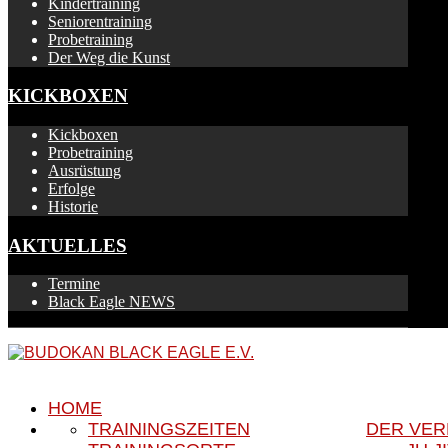
Kindertraining
Seniorentraining
Probetraining
Der Weg die Kunst
KICKBOXEN
Kickboxen
Probetraining
Ausrüstung
Erfolge
Historie
AKTUELLES
Termine
Black Eagle NEWS
HOME
TRAININGSZEITEN
DER VER