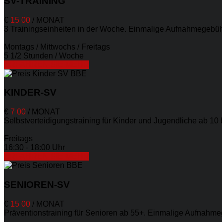
SV-TRAINING
€
15
00
/
MONAT
3 Trainingseinheiten in der Woche. Einmalige Aufnahmegebühr
Montags / Mittwochs / Freitags
5 1/2 Stunden / Woche
ERFAHREN SIE MEHR
KINDER-SV
€
7
00
/
MONAT
Selbstverteidigungstraining für Kinder und Jugendliche ab 10
Freitags
16:30 - 18:00 Uhr
ERFAHREN SIE MEHR
SENIOREN-SV
€
15
00
/
MONAT
Präventionstraining für Senioren ab 55+. Einmalige Aufnahme