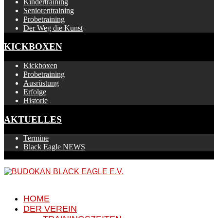
Kindertraining
Seniorentraining
Probetraining
Der Weg die Kunst
KICKBOXEN
Kickboxen
Probetraining
Ausrüstung
Erfolge
Historie
AKTUELLES
Termine
Black Eagle NEWS
HOME
DER VEREIN