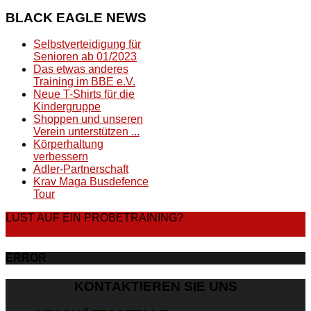
BLACK
EAGLE NEWS
Selbstverteidigung für
Senioren ab 01/2023
Das etwas anderes
Training im BBE e.V.
Neue T-Shirts für die
Kindergruppe
Shoppen und unseren
Verein unterstützen ...
Körperhaltung
verbessern
Adler-Partnerschaft
Krav Maga Busdefence
Tour
LUST AUF EIN PROBETRAINING?
DANN STARTE JETZT
ERROR
KONTAKTIEREN SIE UNS