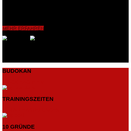
Koordinationsfähigkeit sowie die Reflexe verbessert und
intensiviert. Grundelemente wie Bewegungs-, Schlag- und
Tritttechniken bishin zum Sparring werden vermittelt und mit
dem Partner sowie an Pratzen, Sandsäcken und
Boxdummies geübt.
MEHR ERFAHREN
BUDOKAN
BLACK EAGLE E.V.
TRAININGSZEITEN
FÜR ALLE ABTEILUNGEN
10 GRÜNDE