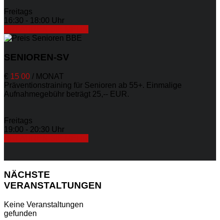
Freitags
16:30 - 18:00 Uhr
ERFAHREN SIE MEHR
SENIOREN-SV
€
15
00
/
MONAT
Präventionstraining für Senioren ab 55+. Einmalige
Aufnahmegebühr beträgt 25,-- EUR.
Freitags
19:00 - 20:30 Uhr
ERFAHREN SIE MEHR
NÄCHSTE
VERANSTALTUNGEN
Keine Veranstaltungen
gefunden