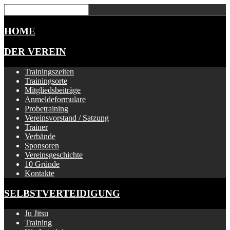
HOME
DER VEREIN
Trainingszeiten
Trainingsorte
Mitgliedsbeiträge
Anmeldeformulare
Probetraining
Vereinsvorstand / Satzung
Trainer
Verbände
Sponsoren
Vereinsgeschichte
10 Gründe
Kontakte
SELBSTVERTEIDIGUNG
Ju Jitsu
Training