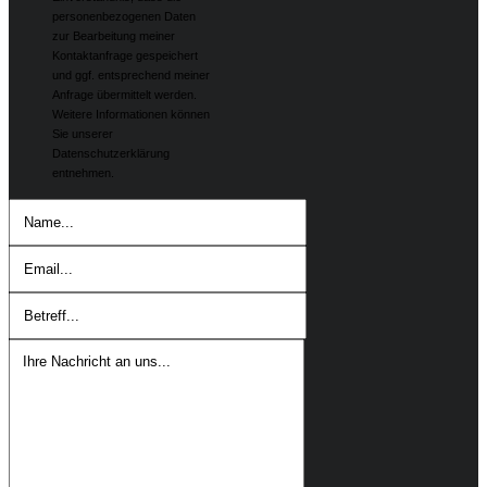
personenbezogenen Daten
zur Bearbeitung meiner
Kontaktanfrage gespeichert
und ggf. entsprechend meiner
Anfrage übermittelt werden.
Weitere Informationen können
Sie unserer
Datenschutzerklärung
entnehmen.