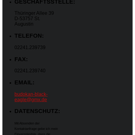
GESCHÄFTSSTELLE:
Thüringer Allee 39
D-53757 St.
Augustin
TELEFON:
02241.239739
FAX:
02241.239740
EMAIL:
budokan-black-
eagle@gmx.de
DATENSCHUTZ:
Mit Absenden der
Kontaktanfrage gebe ich mein
Einverständnis, dass die