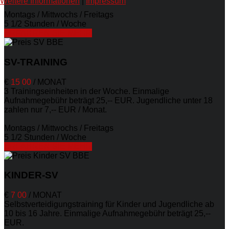
Weitere Informationen
|
Impressum
Montags / Mittwochs / Freitags
5 1/2 Stunden / Woche
ERFAHREN SIE MEHR
SV-TRAINING
€
15
00
/
MONAT
3 Trainingseinheiten in der Woche. Einmalige
Aufnahmegebühr beträgt 25,-- EUR. Jugendliche unter 18
zahlen nur 7,-- EUR / Monat.
Montags / Mittwochs / Freitags
5 1/2 Stunden / Woche
ERFAHREN SIE MEHR
KINDER-SV
€
7
00
/
MONAT
Selbstverteidigungstraining für Kinder und Jugendliche ab
10 bis 16 Jahre. Einmalige Aufnahmegebühr beträgt 25,--
EUR.