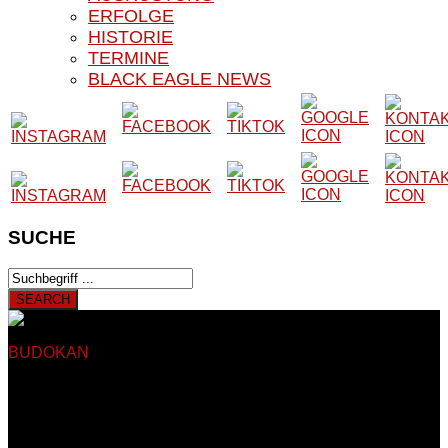
ERFOLGE
HISTORIE
TERMINE
BLACK EAGLE NEWS
SUCHE
BUDOKAN
BLACK EAGLE E.V.
Herzlich Willkommen auf
der Website unseres Vereins
Auf den nachfolgenden Seiten finden Sie Informationen rund
um das Kampfsport- und Kampfkunstangebot unseres
Vereines. Unser Verein besteht seit 1979 und trainiert somit
seit nun mehr als 40 Jahren in Sankt Augustin Hangelar bei