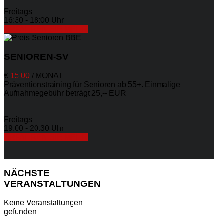
Freitags
16:30 - 18:00 Uhr
ERFAHREN SIE MEHR
SENIOREN-SV
€
15
00
/
MONAT
Präventionstraining für Senioren ab 55+. Einmalige
Aufnahmegebühr beträgt 25,-- EUR.
Freitags
19:00 - 20:30 Uhr
ERFAHREN SIE MEHR
NÄCHSTE
VERANSTALTUNGEN
Keine Veranstaltungen
gefunden