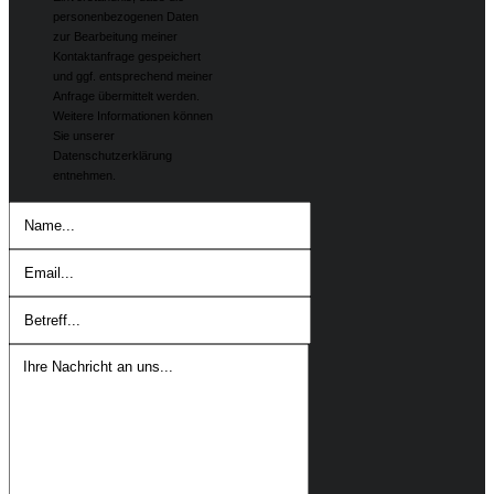
personenbezogenen Daten
zur Bearbeitung meiner
Kontaktanfrage gespeichert
und ggf. entsprechend meiner
Anfrage übermittelt werden.
Weitere Informationen können
Sie unserer
Datenschutzerklärung
entnehmen.