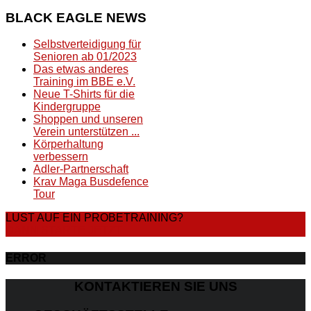
BLACK
EAGLE NEWS
Selbstverteidigung für
Senioren ab 01/2023
Das etwas anderes
Training im BBE e.V.
Neue T-Shirts für die
Kindergruppe
Shoppen und unseren
Verein unterstützen ...
Körperhaltung
verbessern
Adler-Partnerschaft
Krav Maga Busdefence
Tour
LUST AUF EIN PROBETRAINING?
DANN STARTE JETZT
ERROR
KONTAKTIEREN SIE UNS