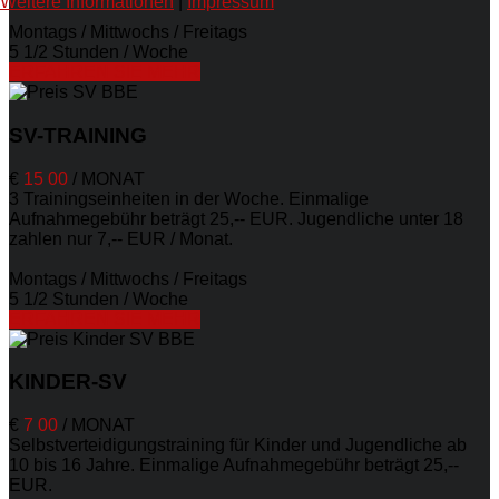
Weitere Informationen
|
Impressum
Montags / Mittwochs / Freitags
5 1/2 Stunden / Woche
ERFAHREN SIE MEHR
SV-TRAINING
€
15
00
/
MONAT
3 Trainingseinheiten in der Woche. Einmalige
Aufnahmegebühr beträgt 25,-- EUR. Jugendliche unter 18
zahlen nur 7,-- EUR / Monat.
Montags / Mittwochs / Freitags
5 1/2 Stunden / Woche
ERFAHREN SIE MEHR
KINDER-SV
€
7
00
/
MONAT
Selbstverteidigungstraining für Kinder und Jugendliche ab
10 bis 16 Jahre. Einmalige Aufnahmegebühr beträgt 25,--
EUR.