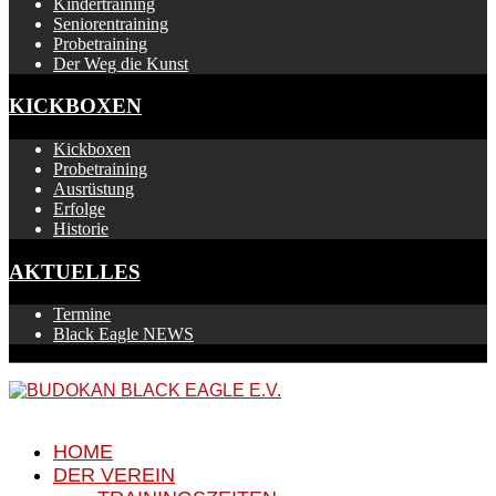
Kindertraining
Seniorentraining
Probetraining
Der Weg die Kunst
KICKBOXEN
Kickboxen
Probetraining
Ausrüstung
Erfolge
Historie
AKTUELLES
Termine
Black Eagle NEWS
HOME
DER VEREIN