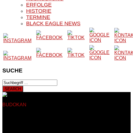
ERFOLGE
HISTORIE
TERMINE
BLACK EAGLE NEWS
SUCHE
BUDOKAN
BLACK EAGLE E.V.
Herzlich Willkommen auf
der Website unseres Vereins
Auf den nachfolgenden Seiten finden Sie Informationen rund
um das Kampfsport- und Kampfkunstangebot unseres
Vereines. Unser Verein besteht seit 1979 und trainiert somit
seit nun mehr als 40 Jahren in Sankt Augustin Hangelar bei