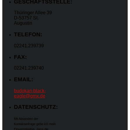
GESCHÄFTSSTELLE:
Thüringer Allee 39
D-53757 St.
Augustin
TELEFON:
02241.239739
FAX:
02241.239740
EMAIL:
budokan-black-
eagle@gmx.de
DATENSCHUTZ:
Mit Absenden der
Kontaktanfrage gebe ich mein
Einverständnis, dass die