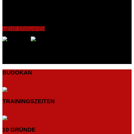
Koordinationsfähigkeit sowie die Reflexe verbessert und
intensiviert. Grundelemente wie Bewegungs-, Schlag- und
Tritttechniken bishin zum Sparring werden vermittelt und mit
dem Partner sowie an Pratzen, Sandsäcken und
Boxdummies geübt.
MEHR ERFAHREN
BUDOKAN
BLACK EAGLE E.V.
TRAININGSZEITEN
FÜR ALLE ABTEILUNGEN
10 GRÜNDE