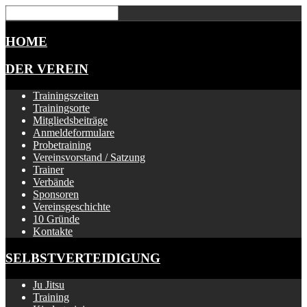
HOME
DER VEREIN
Trainingszeiten
Trainingsorte
Mitgliedsbeiträge
Anmeldeformulare
Probetraining
Vereinsvorstand / Satzung
Trainer
Verbände
Sponsoren
Vereinsgeschichte
10 Gründe
Kontakte
SELBSTVERTEIDIGUNG
Ju Jitsu
Training