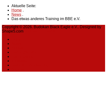
Aktuelle Seite:
Home
.
News
.
Das etwas anderes Training im BBE e.V.
Copyright © 2026. Budokan Black Eagle e.V.. Designed by
Shape5.com
Joomla Templates
Home
News
Kontakt
Trainingszeiten
Trainingsorte
Impressum
Datenschutzerklärung
Sitemap