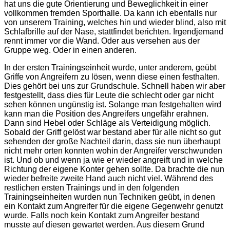
hat uns die gute Orientierung und Beweglichkeit in einer
vollkommen fremden Sporthalle. Da kann ich ebenfalls nur
von unserem Training, welches hin und wieder blind, also mit
Schlafbrille auf der Nase, stattfindet berichten. Irgendjemand
rennt immer vor die Wand. Oder aus versehen aus der
Gruppe weg. Oder in einen anderen.
In der ersten Trainingseinheit wurde, unter anderem, geübt
Griffe von Angreifern zu lösen, wenn diese einen festhalten.
Dies gehört bei uns zur Grundschule. Schnell haben wir aber
festgestellt, dass dies für Leute die schlecht oder gar nicht
sehen können ungünstig ist. Solange man festgehalten wird
kann man die Position des Angreifers ungefähr erahnen.
Dann sind Hebel oder Schläge als Verteidigung möglich.
Sobald der Griff gelöst war bestand aber für alle nicht so gut
sehenden der große Nachteil darin, dass sie nun überhaupt
nicht mehr orten konnten wohin der Angreifer verschwunden
ist. Und ob und wenn ja wie er wieder angreift und in welche
Richtung der eigene Konter gehen sollte. Da brachte die nun
wieder befreite zweite Hand auch nicht viel. Während des
restlichen ersten Trainings und in den folgenden
Trainingseinheiten wurden nun Techniken geübt, in denen
ein Kontakt zum Angreifer für die eigene Gegenwehr genutzt
wurde. Falls noch kein Kontakt zum Angreifer bestand
musste auf diesen gewartet werden. Aus diesem Grund