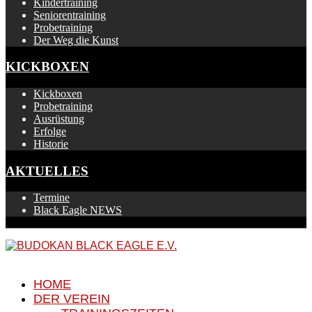
Kindertraining
Seniorentraining
Probetraining
Der Weg die Kunst
KICKBOXEN
Kickboxen
Probetraining
Ausrüstung
Erfolge
Historie
AKTUELLES
Termine
Black Eagle NEWS
HOME
DER VEREIN