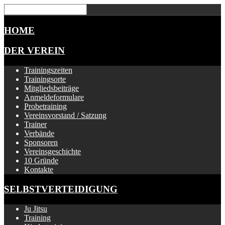
HOME
DER VEREIN
Trainingszeiten
Trainingsorte
Mitgliedsbeiträge
Anmeldeformulare
Probetraining
Vereinsvorstand / Satzung
Trainer
Verbände
Sponsoren
Vereinsgeschichte
10 Gründe
Kontakte
SELBSTVERTEIDIGUNG
Ju Jitsu
Training