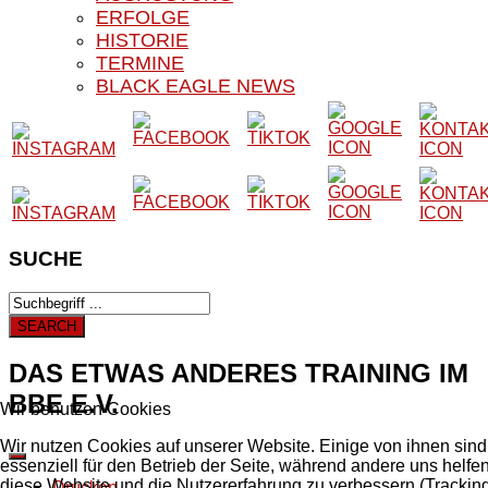
ERFOLGE
HISTORIE
TERMINE
BLACK EAGLE NEWS
SUCHE
DAS ETWAS ANDERES TRAINING IM
BBE E.V.
Wir benutzen Cookies
Wir nutzen Cookies auf unserer Website. Einige von ihnen sind
essenziell für den Betrieb der Seite, während andere uns helfen
diese Website und die Nutzererfahrung zu verbessern (Trackin
Drucken