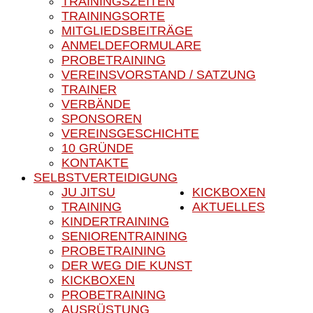
TRAININGSZEITEN
TRAININGSORTE
MITGLIEDSBEITRÄGE
ANMELDEFORMULARE
PROBETRAINING
VEREINSVORSTAND / SATZUNG
TRAINER
VERBÄNDE
SPONSOREN
VEREINSGESCHICHTE
10 GRÜNDE
KONTAKTE
SELBSTVERTEIDIGUNG
JU JITSU
KICKBOXEN
TRAINING
AKTUELLES
KINDERTRAINING
SENIORENTRAINING
PROBETRAINING
DER WEG DIE KUNST
KICKBOXEN
PROBETRAINING
AUSRÜSTUNG