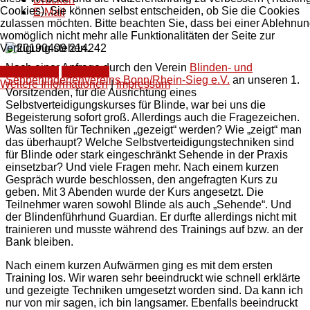
Cookies). Sie können selbst entscheiden, ob Sie die Cookies
E-Mail
zulassen möchten. Bitte beachten Sie, dass bei einer Ablehnu
womöglich nicht mehr alle Funktionalitäten der Seite zur
Verfügung stehen.
Nach einer Anfrage durch den Verein
Blinden- und
Akzeptieren
Ablehnen
Sehbehindertenvereins Bonn/Rhein-Sieg e.V.
an unseren 1.
Weitere Informationen
|
Impressum
Vorsitzenden, für die Ausrichtung eines
Selbstverteidigungskurses für Blinde, war bei uns die
Begeisterung sofort groß. Allerdings auch die Fragezeichen.
Was sollten für Techniken „gezeigt“ werden? Wie „zeigt“ man
das überhaupt? Welche Selbstverteidigungstechniken sind
für Blinde oder stark eingeschränkt Sehende in der Praxis
einsetzbar? Und viele Fragen mehr. Nach einem kurzen
Gespräch wurde beschlossen, den angefragten Kurs zu
geben. Mit 3 Abenden wurde der Kurs angesetzt. Die
Teilnehmer waren sowohl Blinde als auch „Sehende“. Und
der Blindenführhund Guardian. Er durfte allerdings nicht mit
trainieren und musste während des Trainings auf bzw. an der
Bank bleiben.
Nach einem kurzen Aufwärmen ging es mit dem ersten
Training los. Wir waren sehr beeindruckt wie schnell erklärte
und gezeigte Techniken umgesetzt worden sind. Da kann ich
nur von mir sagen, ich bin langsamer. Ebenfalls beeindruckt