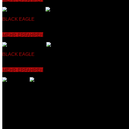
BLACK EAGLE
SELBSTVERTEIDIGUNG
Beim Kung Fu Zì wèi
gleichzeitig anspruchsvoll aufgebaut ist, was sich positiv auf
Konzentrations- sowie die Koordinationsfähigkeit verbessert u
MEHR ERFAHREN
BLACK EAGLE
KICKBOXEN
Seit über 30 Jahren bietet unser
körperliche Verfassung und Koordinationsfähigkeit sowie die 
vermittelt und mit dem Partner sowie an Pratzen, Sandsäcke
MEHR ERFAHREN