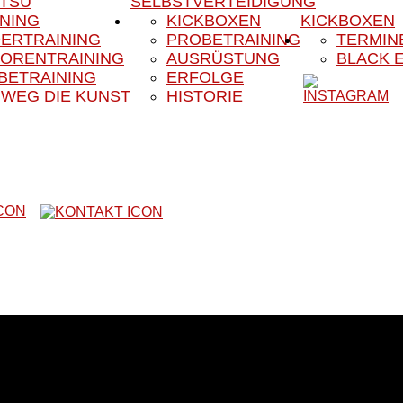
ITSU
SELBSTVERTEIDIGUNG
INING
KICKBOXEN
KICKBOXEN
DERTRAINING
PROBETRAINING
TERMIN
IORENTRAINING
AUSRÜSTUNG
BLACK 
BETRAINING
ERFOLGE
 WEG DIE KUNST
HISTORIE
Website unseres Vereins
m das Kampfsport- und Kampfkunstangebot unseres Vereines. Uns
r ist er in der Region schon lange als Fachsportverein für Sel