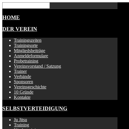
HOME
DER VEREIN
Trainingszeiten
Trainingsorte
Mitgliedsbeiträge
Anmeldeformulare
Probetraining
Vereinsvorstand / Satzung
Trainer
Verbände
Sponsoren
Vereinsgeschichte
10 Gründe
Kontakte
SELBSTVERTEIDIGUNG
Ju Jitsu
Training