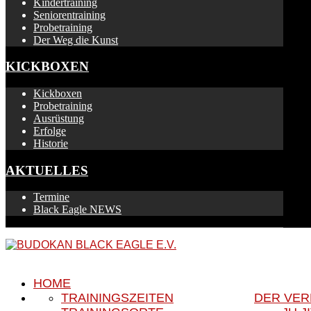
Kindertraining
Seniorentraining
Probetraining
Der Weg die Kunst
KICKBOXEN
Kickboxen
Probetraining
Ausrüstung
Erfolge
Historie
AKTUELLES
Termine
Black Eagle NEWS
HOME
TRAININGSZEITEN
DER VER