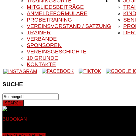
TRAININGSORTE
JU J
MITGLIEDSBEITRÄGE
TRA
ANMELDEFORMULARE
KIN
PROBETRAINING
SEN
VEREINSVORSTAND / SATZUNG
PRO
TRAINER
DER
VERBÄNDE
SPONSOREN
VEREINSGESCHICHTE
10 GRÜNDE
KONTAKTE
SUCHE
BUDOKAN
BLACK EAGLE E.V.
Herzlich Willkommen auf der 
Auf den nachfolgenden Seiten finden Sie Informationen rund u
mehr als 40 Jahren in Sankt Augustin Hangelar bei Bonn. Dahe
MEHR ERFAHREN