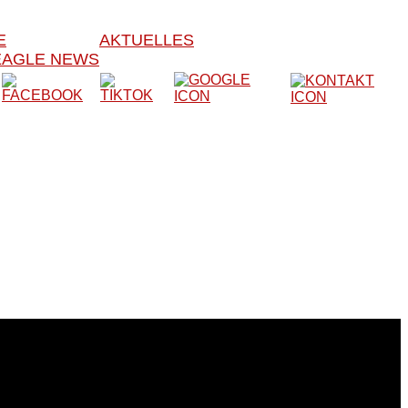
E
AKTUELLES
EAGLE NEWS
er Verein besteht seit 1979 und trainiert somit seit nun
bstverteidigung und Kickboxen bekannt.