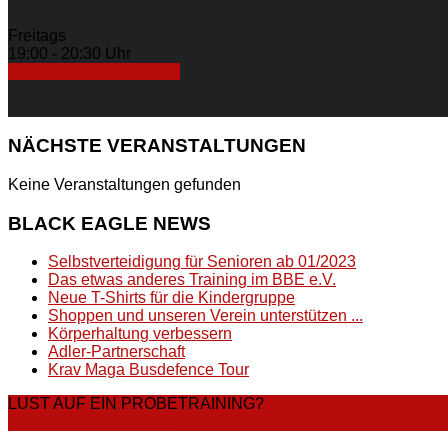
Freitags
19:00 - 20:30 Uhr
ERFAHREN SIE MEHR
NÄCHSTE
VERANSTALTUNGEN
Keine Veranstaltungen gefunden
BLACK
EAGLE NEWS
Selbstverteidigung für Senioren ab 01/2023
Das etwas anderes Training im BBE e.V.
Neue T-Shirts für die Kindergruppe
Shoppen und unseren Verein unterstützen ...
Körperhaltung verbessern
Adler-Partnerschaft
Krav Maga Busdefence Tour
LUST AUF EIN PROBETRAINING?
DANN STARTE JETZT