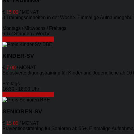
SV-TRAINING
€
15
00
/
MONAT
3 Trainingseinheiten in der Woche. Einmalige Aufnahmegebühr
Montags / Mittwochs / Freitags
5 1/2 Stunden / Woche
ERFAHREN SIE MEHR
KINDER-SV
€
7
00
/
MONAT
Selbstverteidigungstraining für Kinder und Jugendliche ab 10
Freitags
16:30 - 18:00 Uhr
ERFAHREN SIE MEHR
SENIOREN-SV
€
15
00
/
MONAT
Präventionstraining für Senioren ab 55+. Einmalige Aufnahme