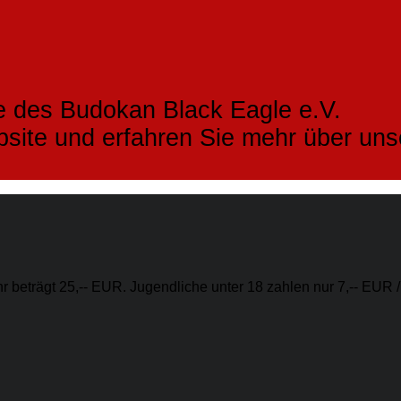
e des Budokan Black Eagle e.V.
bsite und erfahren Sie mehr über un
 beträgt 25,-- EUR. Jugendliche unter 18 zahlen nur 7,-- EUR /