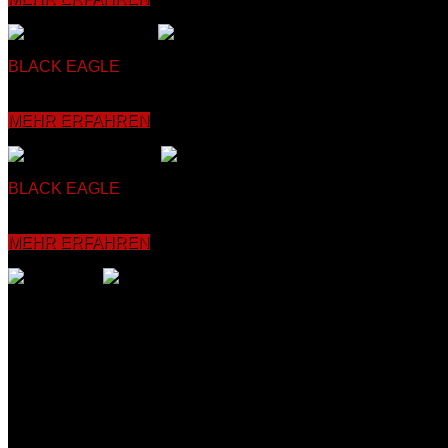
BLACK EAGLE
SELBSTVERTEIDIGUNG
Beim Kung Fu Zì wèi
gleichzeitig anspruchsvoll aufgebaut ist, was sich positiv auf
Konzentrations- sowie die Koordinationsfähigkeit verbessert u
MEHR ERFAHREN
BLACK EAGLE
KICKBOXEN
Seit über 30 Jahren bietet unser
körperliche Verfassung und Koordinationsfähigkeit sowie die 
vermittelt und mit dem Partner sowie an Pratzen, Sandsäcke
MEHR ERFAHREN