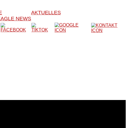
E
AKTUELLES
EAGLE NEWS
er Verein besteht seit 1979 und trainiert somit seit nun
bstverteidigung und Kickboxen bekannt.