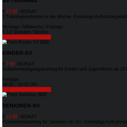
SV-TRAINING
€
15
00
/
MONAT
3 Trainingseinheiten in der Woche. Einmalige Aufnahmegebühr
Montags / Mittwochs / Freitags
5 1/2 Stunden / Woche
ERFAHREN SIE MEHR
KINDER-SV
€
7
00
/
MONAT
Selbstverteidigungstraining für Kinder und Jugendliche ab 10
Freitags
16:30 - 18:00 Uhr
ERFAHREN SIE MEHR
SENIOREN-SV
€
15
00
/
MONAT
Präventionstraining für Senioren ab 55+. Einmalige Aufnahme