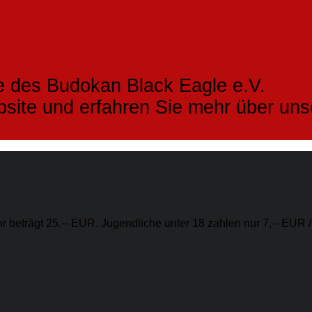
e des Budokan Black Eagle e.V.
bsite und erfahren Sie mehr über un
 beträgt 25,-- EUR. Jugendliche unter 18 zahlen nur 7,-- EUR /