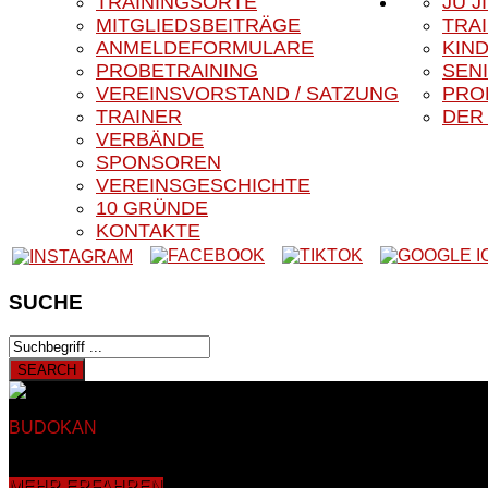
TRAININGSORTE
JU J
MITGLIEDSBEITRÄGE
TRA
ANMELDEFORMULARE
KIN
PROBETRAINING
SEN
VEREINSVORSTAND / SATZUNG
PRO
TRAINER
DER
VERBÄNDE
SPONSOREN
VEREINSGESCHICHTE
10 GRÜNDE
KONTAKTE
SUCHE
BUDOKAN
BLACK EAGLE E.V.
Herzlich Willkommen auf der 
Auf den nachfolgenden Seiten finden Sie Informationen rund u
mehr als 40 Jahren in Sankt Augustin Hangelar bei Bonn. Dahe
MEHR ERFAHREN