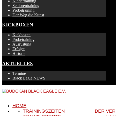
Kindertraining
Seniorentraining
Probetraining
Der Weg die Kunst
KICKBOXEN
Kickboxen
Probetraining
Ausrüstung
Erfolge
Historie
AKTUELLES
Termine
Black Eagle NEWS
HOME
TRAININGSZEITEN
DER VER