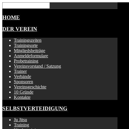
HOME
DER VEREIN
Trainingszeiten
Trainingsorte
Mitgliedsbeiträge
Anmeldeformulare
Probetraining
Vereinsvorstand / Satzung
Trainer
Verbände
Sponsoren
Vereinsgeschichte
10 Gründe
Kontakte
SELBSTVERTEIDIGUNG
Ju Jitsu
Training