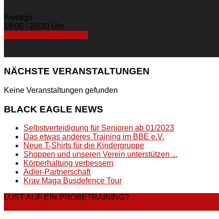
Freitags
19:00 - 20:30 Uhr
ERFAHREN SIE MEHR
NÄCHSTE
VERANSTALTUNGEN
Keine Veranstaltungen gefunden
BLACK
EAGLE NEWS
Selbstverteidigung für Senioren ab 01/2023
Das etwas anderes Training im BBE e.V.
Neue T-Shirts für die Kindergruppe
Shoppen und unseren Verein unterstützen ...
Körperhaltung verbessern
Adler-Partnerschaft
Krav Maga Busdefence Tour
LUST AUF EIN PROBETRAINING?
DANN STARTE JETZT