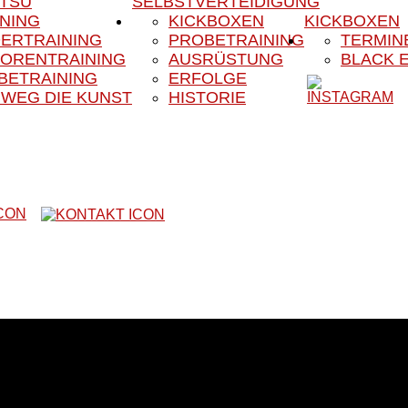
ITSU
SELBSTVERTEIDIGUNG
INING
KICKBOXEN
KICKBOXEN
DERTRAINING
PROBETRAINING
TERMIN
IORENTRAINING
AUSRÜSTUNG
BLACK 
BETRAINING
ERFOLGE
 WEG DIE KUNST
HISTORIE
Website unseres Vereins
m das Kampfsport- und Kampfkunstangebot unseres Vereines. Uns
r ist er in der Region schon lange als Fachsportverein für Sel