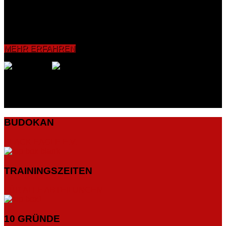
Koordinationsfähigkeit sowie die Reflexe verbessert und
intensiviert. Grundelemente wie Bewegungs-, Schlag- und
Tritttechniken bishin zum Sparring werden vermittelt und mit
dem Partner sowie an Pratzen, Sandsäcken und
Boxdummies geübt.
MEHR ERFAHREN
BUDOKAN
BLACK EAGLE E.V.
TRAININGSZEITEN
FÜR ALLE ABTEILUNGEN
10 GRÜNDE