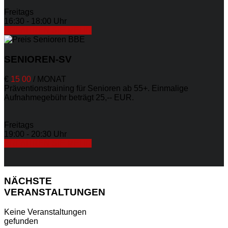
Freitags
16:30 - 18:00 Uhr
ERFAHREN SIE MEHR
SENIOREN-SV
€
15
00
/
MONAT
Präventionstraining für Senioren ab 55+. Einmalige
Aufnahmegebühr beträgt 25,-- EUR.
Freitags
19:00 - 20:30 Uhr
ERFAHREN SIE MEHR
NÄCHSTE
VERANSTALTUNGEN
Keine Veranstaltungen
gefunden