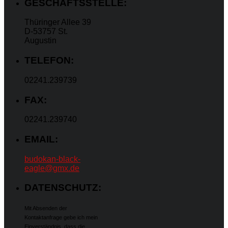
GESCHÄFTSSTELLE:
Thüringer Allee 39
D-53757 St.
Augustin
TELEFON:
02241.239739
FAX:
02241.239740
EMAIL:
budokan-black-
eagle@gmx.de
DATENSCHUTZ:
Mit Absenden der
Kontaktanfrage gebe ich mein
Einverständnis, dass die