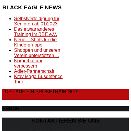
BLACK
EAGLE NEWS
Selbstverteidigung für
Senioren ab 01/2023
Das etwas anderes
Training im BBE e.V.
Neue T-Shirts für die
Kindergruppe
Shoppen und unseren
Verein unterstützen ...
Körperhaltung
verbessern
Adler-Partnerschaft
Krav Maga Busdefence
Tour
LUST AUF EIN PROBETRAINING?
DANN STARTE JETZT
ERROR
KONTAKTIEREN SIE UNS