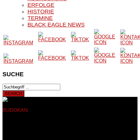
ERFOLGE
HISTORIE
TERMINE
BLACK EAGLE NEWS
SUCHE
BUDOKAN
BLACK EAGLE E.V.
Herzlich Willkommen auf
der Website unseres Vereins
Auf den nachfolgenden Seiten finden Sie Informationen rund
um das Kampfsport- und Kampfkunstangebot unseres
Vereines. Unser Verein besteht seit 1979 und trainiert somit
seit nun mehr als 40 Jahren in Sankt Augustin Hangelar bei