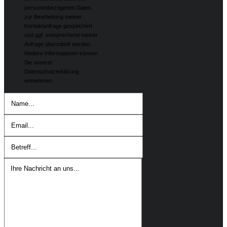
personenbezogenen Daten
zur Bearbeitung meiner
Kontaktanfrage gespeichert
und ggf. entsprechend meiner
Anfrage übermittelt werden.
Weitere Informationen können
Sie unserer
Datenschutzerklärung
entnehmen.