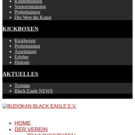
Kindertraining
Seniorentraining
Probetraining
Der Weg die Kunst
KICKBOXEN
Kickboxen
Probetraining
Ausrüstung
Erfolge
Historie
AKTUELLES
Termine
Black Eagle NEWS
HOME
DER VEREIN