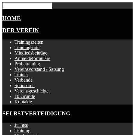
HOME
DER VEREIN
Trainingszeiten
Trainingsorte
Mitgliedsbeiträge
Anmeldeformulare
Probetraining
Vereinsvorstand / Satzung
Trainer
Verbände
Sponsoren
Vereinsgeschichte
10 Gründe
Kontakte
SELBSTVERTEIDIGUNG
Ju Jitsu
Training