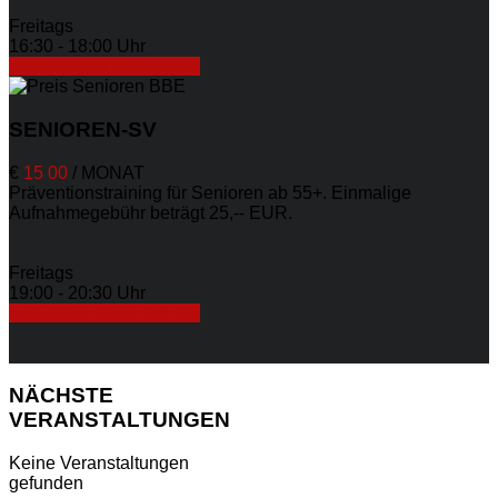
Freitags
16:30 - 18:00 Uhr
ERFAHREN SIE MEHR
SENIOREN-SV
€
15
00
/
MONAT
Präventionstraining für Senioren ab 55+. Einmalige
Aufnahmegebühr beträgt 25,-- EUR.
Freitags
19:00 - 20:30 Uhr
ERFAHREN SIE MEHR
NÄCHSTE
VERANSTALTUNGEN
Keine Veranstaltungen
gefunden