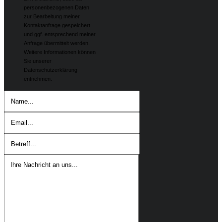
personenbezogenen Daten
zur Bearbeitung meiner
Kontaktanfrage gespeichert
und ggf. entsprechend meiner
Anfrage übermittelt werden.
Weitere Informationen können
Sie unserer
Datenschutzerklärung
entnehmen.