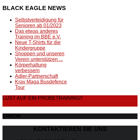
BLACK
EAGLE NEWS
Selbstverteidigung für
Senioren ab 01/2023
Das etwas anderes
Training im BBE e.V.
Neue T-Shirts für die
Kindergruppe
Shoppen und unseren
Verein unterstützen ...
Körperhaltung
verbessern
Adler-Partnerschaft
Krav Maga Busdefence
Tour
LUST AUF EIN PROBETRAINING?
DANN STARTE JETZT
ERROR
KONTAKTIEREN SIE UNS