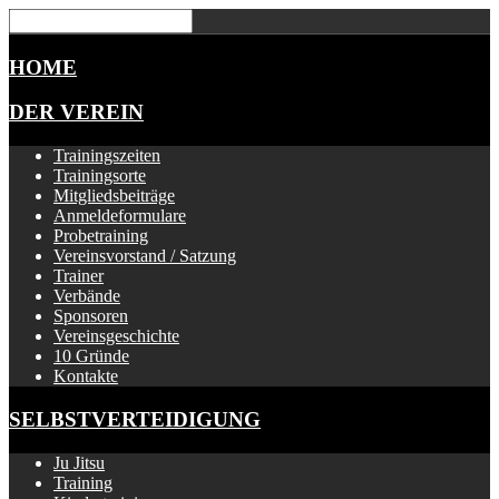
HOME
DER VEREIN
Trainingszeiten
Trainingsorte
Mitgliedsbeiträge
Anmeldeformulare
Probetraining
Vereinsvorstand / Satzung
Trainer
Verbände
Sponsoren
Vereinsgeschichte
10 Gründe
Kontakte
SELBSTVERTEIDIGUNG
Ju Jitsu
Training