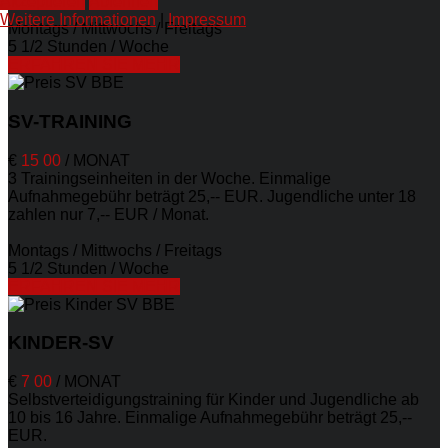
Akzeptieren
Ablehnen
Weitere Informationen
|
Impressum
Montags / Mittwochs / Freitags
5 1/2 Stunden / Woche
ERFAHREN SIE MEHR
SV-TRAINING
€
15
00
/
MONAT
3 Trainingseinheiten in der Woche. Einmalige
Aufnahmegebühr beträgt 25,-- EUR. Jugendliche unter 18
zahlen nur 7,-- EUR / Monat.
Montags / Mittwochs / Freitags
5 1/2 Stunden / Woche
ERFAHREN SIE MEHR
KINDER-SV
€
7
00
/
MONAT
Selbstverteidigungstraining für Kinder und Jugendliche ab
10 bis 16 Jahre. Einmalige Aufnahmegebühr beträgt 25,--
EUR.