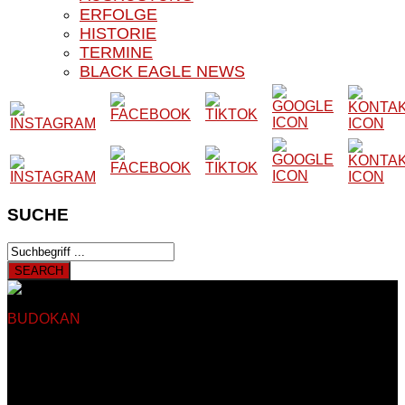
ERFOLGE
HISTORIE
TERMINE
BLACK EAGLE NEWS
SUCHE
BUDOKAN
BLACK EAGLE E.V.
Herzlich Willkommen auf
der Website unseres Vereins
Auf den nachfolgenden Seiten finden Sie Informationen rund
um das Kampfsport- und Kampfkunstangebot unseres
Vereines. Unser Verein besteht seit 1979 und trainiert somit
seit nun mehr als 40 Jahren in Sankt Augustin Hangelar bei