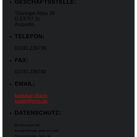
GESCHÄFTSSTELLE:
Thüringer Allee 39
D-53757 St.
Augustin
TELEFON:
02241.239739
FAX:
02241.239740
EMAIL:
budokan-black-
eagle@gmx.de
DATENSCHUTZ:
Mit Absenden der
Kontaktanfrage gebe ich mein
Einverständnis, dass die