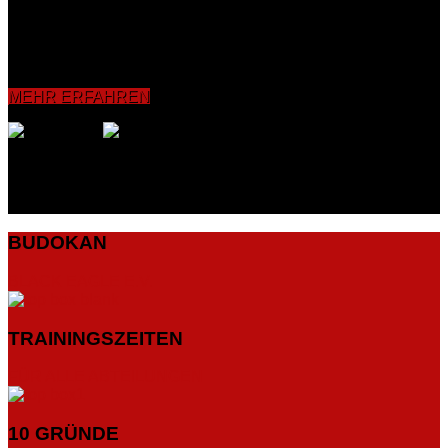
Koordinationsfähigkeit sowie die Reflexe verbessert und
intensiviert. Grundelemente wie Bewegungs-, Schlag- und
Tritttechniken bishin zum Sparring werden vermittelt und mit
dem Partner sowie an Pratzen, Sandsäcken und
Boxdummies geübt.
MEHR ERFAHREN
BUDOKAN
BLACK EAGLE E.V.
TRAININGSZEITEN
FÜR ALLE ABTEILUNGEN
10 GRÜNDE